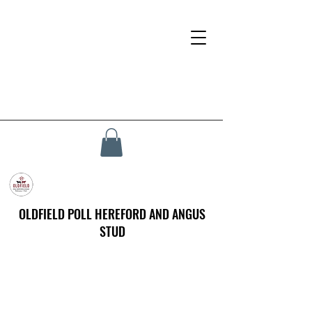
OLDFIELD POLL HEREFORD AND ANGUS
STUD