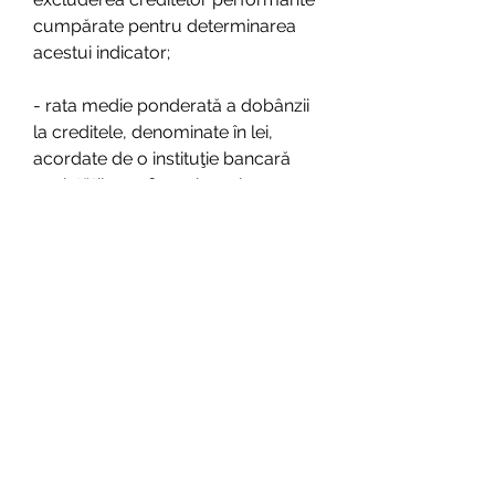
cumpărate pentru determinarea 
acestui indicator;
- rata medie ponderată a dobânzii 
la creditele, denominate în lei, 
acordate de o instituţie bancară 
societăţilor nefinanciare şi 
gospodăriilor populaţiei, la nivelul 
unui semestru, respectiv an, se 
exprimă în procente pe an și se 
calculează cu formula:
- modalitatea de calcul a ratei 
medii ponderate a dobânzii la 
depozitele, denominate în lei, 
atrase de o instituţie bancară de la 
societăţile nefinanciare şi 
gospodăriile populaţiei, fiind 