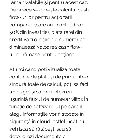
rămân valabile și pentru acest caz. 
Deoarece se dorește calculul cash 
flow-urilor pentru acționarii 
companiei (care au finanțat doar 
50% din investiție), plata ratei din 
credit va fi o ieșire de numerar ce 
diminuează valoarea cash flow-
urilor rămase pentru acționari.
Atunci când poți vizualiza toate 
conturile de plătit și de primit într-o 
singură foaie de calcul, poți să faci 
un buget și să proiectezi cu 
ușurință fluxul de numerar viitor. În 
funcție de software-ul pe care îl 
alegi, informațiile vor fi stocate în 
siguranță în cloud, astfel încât nu 
vei risca să rătăcești sau să 
deteriorezi documentele.