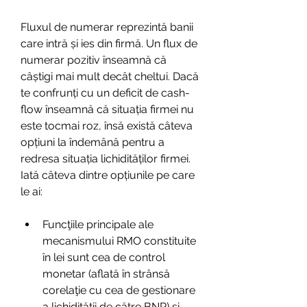
Fluxul de numerar reprezintă banii 
care intră și ies din firmă. Un flux de 
numerar pozitiv înseamnă că 
câștigi mai mult decât cheltui. Dacă 
te confrunți cu un deficit de cash-
flow înseamnă că situația firmei nu 
este tocmai roz, însă există câteva 
opțiuni la îndemână pentru a 
redresa situația lichidităților firmei. 
Iată câteva dintre opțiunile pe care 
le ai:
Funcţiile principale ale 
mecanismului RMO constituite 
în lei sunt cea de control 
monetar (aflată în strânsă 
corelaţie cu cea de gestionare 
a lichidităţii de către BNR) şi 