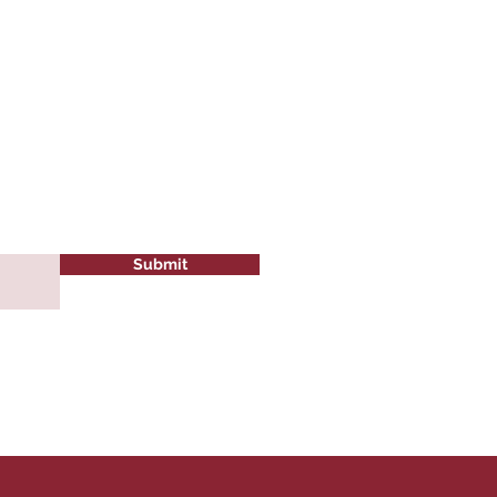
Submit