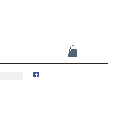
Get In Touch