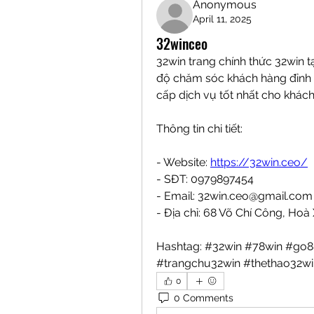
Anonymous
April 11, 2025
32winceo
32win trang chính thức 32win t
độ chăm sóc khách hàng đỉnh c
cấp dịch vụ tốt nhất cho khách
Thông tin chi tiết:
- Website: 
https://32win.ceo/
- SĐT: 0979897454
- Email: 32win.ceo@gmail.com
- Địa chỉ: 68 Võ Chí Công, Ho
Hashtag: #32win #78win #go8
#trangchu32win #thethao32w
0
0 Comments