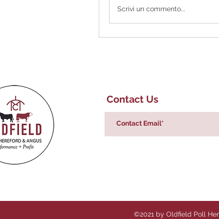
Scrivi un commento...
Contact Us
©2021 by Oldfield Poll He