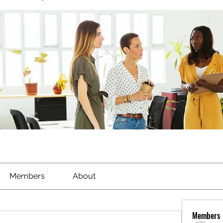
Members
About
Members