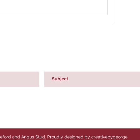
reford and Angus Stud. Proudly designed by creativebygeorge