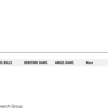
S STUD
US BULLS
HEREFORD DAMS
ANGUS DAMS
More
search Group