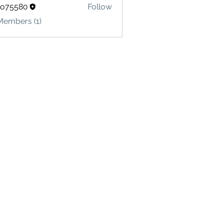
lo75580
Follow
580
Members (1)