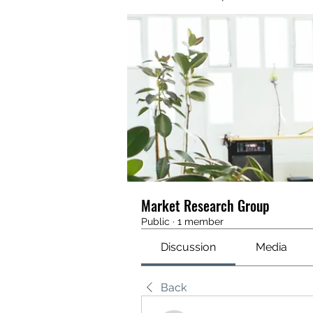
Market Research Group
Public
·
1 member
Discussion
Media
Back