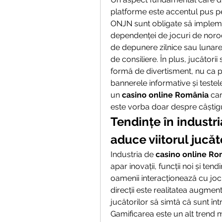
platforme este accentul pus pe
ONJN sunt obligate să impleme
dependenței de jocuri de noroc.
de depunere zilnice sau lunare,
de consiliere. În plus, jucătorii
formă de divertisment, nu ca p
bannerele informative și testel
un 
casino online România
 ca
este vorba doar despre câștiguri
Tendințe în industr
aduce viitorul jucăto
Industria de 
casino online Ro
apar inovații, funcții noi și te
oamenii interacționează cu jocu
direcții este realitatea augment
jucătorilor să simtă că sunt într
Gamificarea este un alt trend 