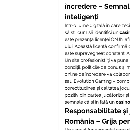
încredere – Semnale
inteligenți
Într-o lume digitală în care zeci
să știi cum să identifici un 
casi
este prezența licenței ONJN afi
ului. Această licență confirmă c
este supravegheat constant. Apo
Un site profesionist îți va pune 
condiții, politicile de bonus și
online de încredere va colabor
sau Evolution Gaming – compan
corectitudinea și calitatea jocu
pozitiv din partea jucătorilor și
semnale că ai în față un 
casin
Responsabilitate și 
România – Grija pen
Un aspect fundamental care di