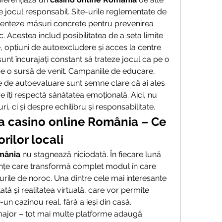
 jocul responsabil. Site-urile reglementate de 
nteze măsuri concrete pentru prevenirea 
 Acestea includ posibilitatea de a seta limite 
 opțiuni de autoexcludere și acces la centre 
 sunt încurajați constant să trateze jocul ca pe o 
e o sursă de venit. Campaniile de educare, 
e de autoevaluare sunt semne clare că ai ales 
re îți respectă sănătatea emoțională. Aici, nu 
, ci și despre echilibru și responsabilitate.
ia casino online România – Ce 
rilor locali
mânia
 nu stagnează niciodată. În fiecare lună 
ndințe care transformă complet modul în care 
rile de noroc. Una dintre cele mai interesante 
ată și realitatea virtuală, care vor permite 
-un cazinou real, fără a ieși din casă. 
major – tot mai multe platforme adaugă 