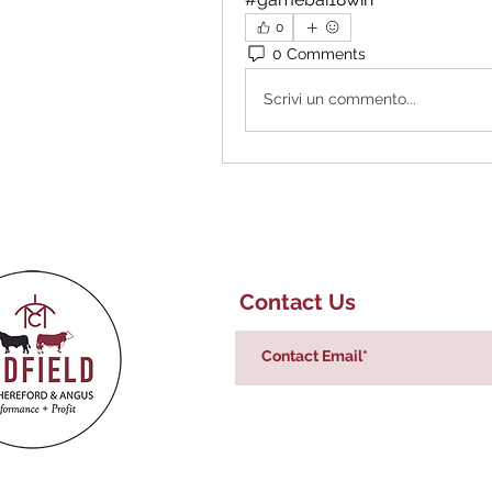
0
0 Comments
Scrivi un commento...
Contact Us