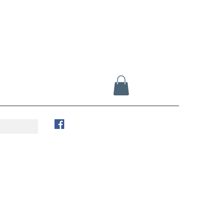
Get In Touch