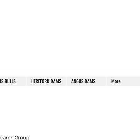
S STUD
US BULLS
HEREFORD DAMS
ANGUS DAMS
More
search Group