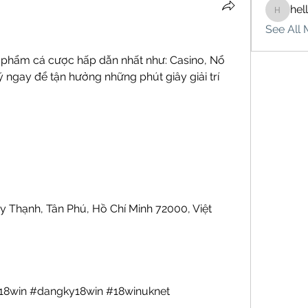
hel
hello75
See All 
 phẩm cá cược hấp dẫn nhất như: Casino, Nổ 
 ngay để tận hưởng những phút giây giải trí 
y Thạnh, Tân Phú, Hồ Chí Minh 72000, Việt 
18win #dangky18win #18winuknet 