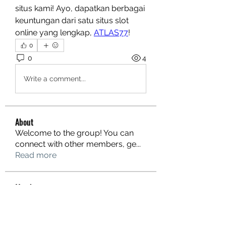
situs kami! Ayo, dapatkan berbagai 
keuntungan dari satu situs slot 
online yang lengkap, 
ATLAS77
!
0
0
4
Write a comment...
About
Welcome to the group! You can
connect with other members, ge
...
Read more
Members
hello75580
Follow
hello75580
See All Members (1)