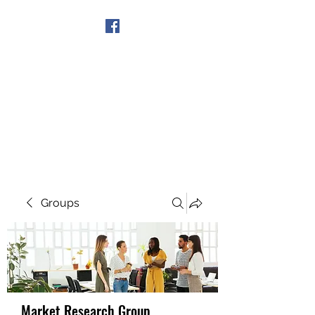
Get In Touch
Groups
Market Research Group