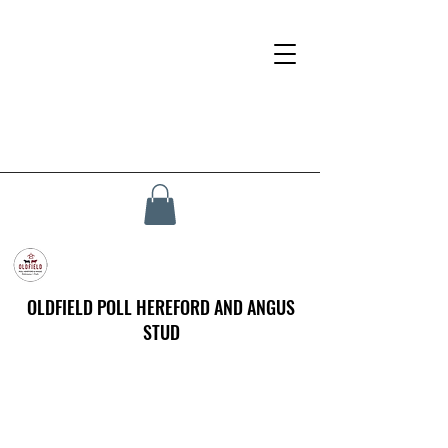
OLDFIELD POLL HEREFORD AND ANGUS
STUD