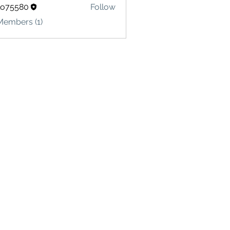
lo75580
Follow
580
Members (1)