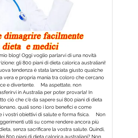
 mio blog! Oggi voglio parlarvi di una novità 
ione: gli 800 piani di dieta calorica australiani! 
ova tendenza è stata lanciata giusto qualche 
a vera e propria mania tra coloro che cercano 
e e divertente.     Ma aspettate, non 
erirvi in Australia per poter provarla! In 
to ciò che c'è da sapere sui 800 piani di dieta 
ionano, quali sono i loro benefici e come 
vostri obiettivi di salute e forma fisica.     Non 
uggerimenti utili su come rendere ancora più 
ieta, senza sacrificare la vostra salute. Quindi, 
 dei 800 piani di dieta calorica australiani? Non 