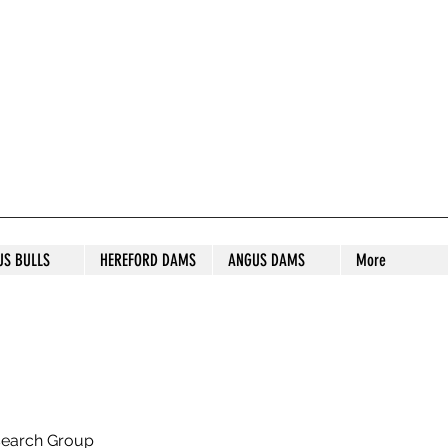
S STUD
US BULLS
HEREFORD DAMS
ANGUS DAMS
More
search Group