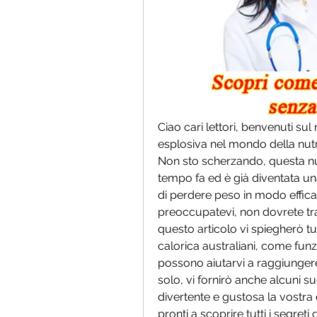
Ciao cari lettori, benvenuti sul
esplosiva nel mondo della nutriz
Non sto scherzando, questa nu
tempo fa ed è già diventata un
di perdere peso in modo efficac
preoccupatevi, non dovrete trasf
questo articolo vi spiegherò tut
calorica australiani, come funz
possono aiutarvi a raggiungere i 
solo, vi fornirò anche alcuni s
divertente e gustosa la vostra d
pronti a scoprire tutti i segreti