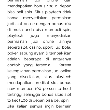
permainan judi online dan 
mendapatkan bonus 100 di depan 
bisa beli spin. Situs playtech tidak 
hanya menyediakan permainan 
judi slot online dengan bonus 100 
di muka anda bisa membeli spin, 
playtech juga menyediakan 
permainan judi online lainnya 
seperti slot, casino, sport, judi bola, 
poker, sabung ayam & tembak ikan 
adalah beberapa di antaranya 
contoh yang tersedia. . Karena 
kelengkapan permainan judi online 
yang disediakan, situs playtech 
mendapatkan predikat slot bonus 
new member 100 persen to kecil 
tertinggi sehingga bonus situs slot 
to kecil 100 di depan bisa beli spin.
Jika kalian semua ingin bermain 