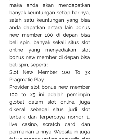
maka anda akan mendapatkan 
banyak keuntungan setiap harinya, 
salah satu keuntungan yang bisa 
anda dapatkan antara lain bonus 
new member 100 di depan bisa 
beli spin, banyak sekali situs slot 
online yang menyediakan slot 
bonus new member di depan bisa 
beli spin, seperti :
Slot New Member 100 To 3x 
Pragmatic Play​
Provider slot bonus new member 
100 to x5 ini adalah pemimpin 
global dalam slot online, juga 
dikenal sebagai situs judi slot 
terbaik dan terpercaya nomor 1, 
live casino, scratch card, dan 
permainan lainnya. Website ini juga 