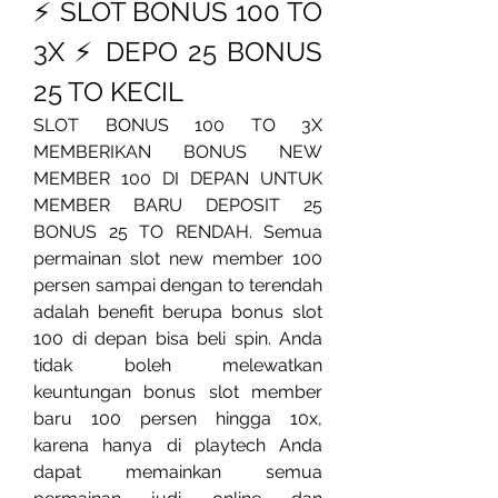
⚡ SLOT BONUS 100 TO 
3X ⚡ DEPO 25 BONUS 
25 TO KECIL​
SLOT BONUS 100 TO 3X 
MEMBERIKAN BONUS NEW 
MEMBER 100 DI DEPAN UNTUK 
MEMBER BARU DEPOSIT 25 
BONUS 25 TO RENDAH. Semua 
permainan slot new member 100 
persen sampai dengan to terendah 
adalah benefit berupa bonus slot 
100 di depan bisa beli spin. Anda 
tidak boleh melewatkan 
keuntungan bonus slot member 
baru 100 persen hingga 10x, 
karena hanya di playtech Anda 
dapat memainkan semua 