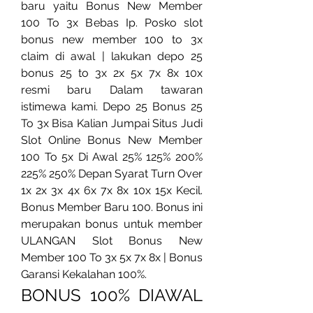
baru yaitu Bonus New Member 
100 To 3x Bebas Ip. Posko slot 
bonus new member 100 to 3x 
claim di awal | lakukan depo 25 
bonus 25 to 3x 2x 5x 7x 8x 10x 
resmi baru Dalam tawaran 
istimewa kami. Depo 25 Bonus 25 
To 3x Bisa Kalian Jumpai Situs Judi 
Slot Online Bonus New Member 
100 To 5x Di Awal 25% 125% 200% 
225% 250% Depan Syarat Turn Over 
1x 2x 3x 4x 6x 7x 8x 10x 15x Kecil. 
Bonus Member Baru 100. Bonus ini 
merupakan bonus untuk member 
ULANGAN Slot Bonus New 
Member 100 To 3x 5x 7x 8x | Bonus 
Garansi Kekalahan 100%.
BONUS 100% DIAWAL 