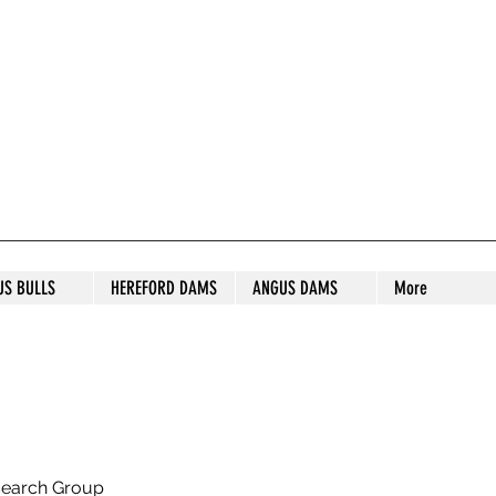
S STUD
US BULLS
HEREFORD DAMS
ANGUS DAMS
More
search Group