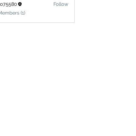
lo75580
Follow
580
Members (1)