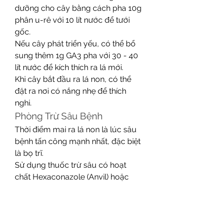
dưỡng cho cây bằng cách pha 10g 
phân u-rê với 10 lít nước để tưới 
gốc.
Nếu cây phát triển yếu, có thể bổ 
sung thêm 1g GA3 pha với 30 - 40 
lít nước để kích thích ra lá mới.
Khi cây bắt đầu ra lá non, có thể 
đặt ra nơi có nắng nhẹ để thích 
nghi.
Phòng Trừ Sâu Bệnh
Thời điểm mai ra lá non là lúc sâu 
bệnh tấn công mạnh nhất, đặc biệt 
là bọ trĩ.
Sử dụng thuốc trừ sâu có hoạt 
chất Hexaconazole (Anvil) hoặc 
Fipronil (Regent) để phun phòng 
bệnh.
Phun lần đầu sau khi tỉa cành 10 