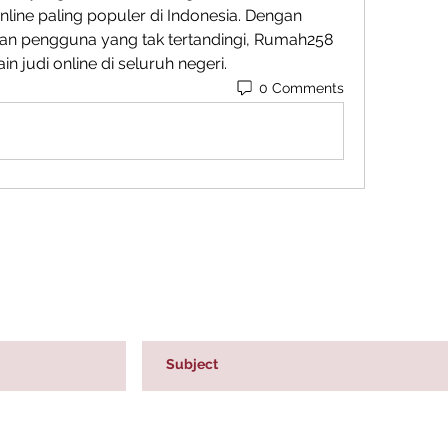
line paling populer di Indonesia. Dengan 
n pengguna yang tak tertandingi, Rumah258 
n judi online di seluruh negeri.
0 Comments