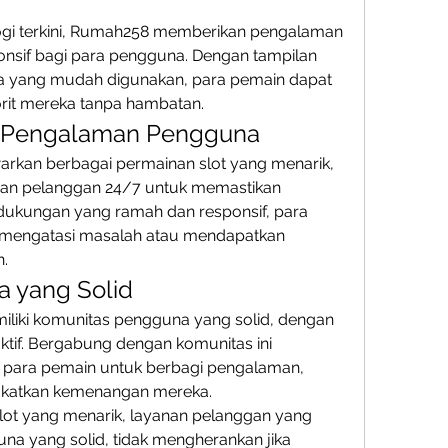
i terkini, Rumah258 memberikan pengalaman 
nsif bagi para pengguna. Dengan tampilan 
yang mudah digunakan, para pemain dapat 
orit mereka tanpa hambatan.
 Pengalaman Pengguna
kan berbagai permainan slot yang menarik, 
nan pelanggan 24/7 untuk memastikan 
ukungan yang ramah dan responsif, para 
mengatasi masalah atau mendapatkan 
.
 yang Solid
iliki komunitas pengguna yang solid, dengan 
ktif. Bergabung dengan komunitas ini 
para pemain untuk berbagi pengalaman, 
ingkatkan kemenangan mereka.
t yang menarik, layanan pelanggan yang 
a yang solid, tidak mengherankan jika 