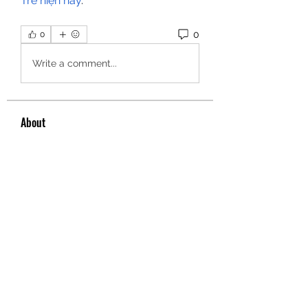
Tre hiện nay
.
0
0
Write a comment...
About
Welcome to the group! You can
connect with other members, ge
...
Read more
Members
hello75580
Follow
hello75580
See All Members (1)