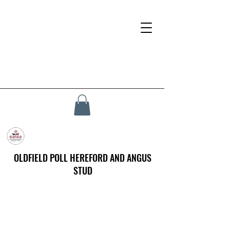
OLDFIELD POLL HEREFORD AND ANGUS
STUD