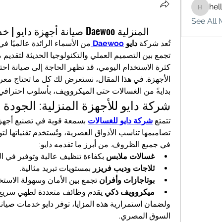
hel
hello75
See All 
صيانة أجهزة دايو | خدمات معتمدة لجميع منتجات Daewoo المنزلية
تُعد شركة 
دايو 
Daewoo
الأجهزة. في هذا المقال، نستعرض لك كل ما تحتاج معر
بدايةً من الغسالات حتى الميكروويف، بأسلوب احتراف
شركة دايو للأجهزة المنزلية: الجودة 
تتمتع 
شركة دايو للغسالات
في جميع الظروف. من أبرز ما تقدمه دايو:
غسالات ملابس
 بكفاءة تنظيف عالية وتوفير في الم
ثلاجات وديب فريزر
 بمستويات تبريد مثالية.
بوتاجازات وأفران
 تجمع بين الأمان وسهولة الاستخ
ميكروويف ذكي
 يقدم وظائف متعددة لطهي سريع 
السوق المصري.