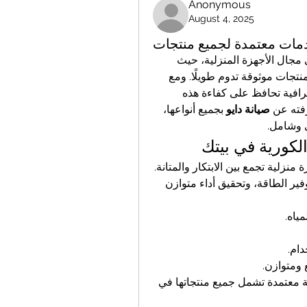
Anonymous
August 4, 2025
من الأسماء الرائدة عالميًا في مجال الأجهزة المنزلية، حيث 
تجمع بين التصميم العملي والتكنولوجيا الحديثة لتقديم منتجات موثوقة تدوم طويلًا. ومع 
كثرة الاستخدام اليومي، قد تظهر الحاجة إلى صيانة احترافية تحافظ على كفاءة هذه 
فته عن 
صيانة دايو
 بجميع أنواعها، 
ي وشامل.
الكورية في بيتك
 بسمعة قوية في تصنيع أجهزة منزلية تجمع بين الابتكار والمتانة. 
تصاميمها تناسب الأذواق العصرية، وتُستخدم تقنياتها لتوفير الطاقة، وتحقيق أداء متوازن 
ياه.
دام.
ومتوازن.
ولضمان استمرارية هذه المزايا، توفر دايو خدمات صيانة معتمدة تشمل جميع منتجاتها في 