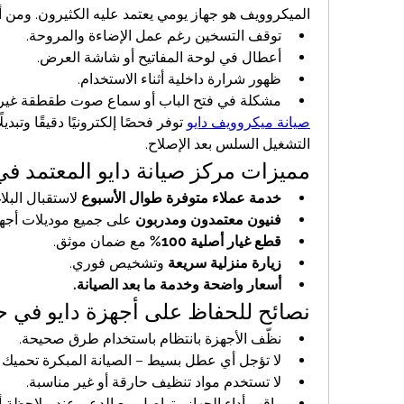
الميكروويف هو جهاز يومي يعتمد عليه الكثيرون. ومن أب
توقف التسخين رغم عمل الإضاءة والمروحة.
أعطال في لوحة المفاتيح أو شاشة العرض.
ظهور شرارة داخلية أثناء الاستخدام.
مشكلة في فتح الباب أو سماع صوت طقطقة غير م
صيانة ميكروويف دايو
التشغيل السلس بعد الإصلاح.
مميزات مركز صيانة دايو المعتمد ف
خدمة عملاء متوفرة طوال الأسبوع
 لاستقبال البل
فنيون معتمدون ومدربون
 على جميع موديلات أجهز
قطع غيار أصلية 100%
 مع ضمان موثق.
زيارة منزلية سريعة
 وتشخيص فوري.
أسعار واضحة وخدمة ما بعد الصيانة.
نصائح للحفاظ على أجهزة دايو في حا
نظّف الأجهزة بانتظام باستخدام طرق صحيحة.
لا تؤجل أي عطل بسيط – الصيانة المبكرة تحميك م
لا تستخدم مواد تنظيف حارقة أو غير مناسبة.
راقب أداء الجهاز وتواصل مع الدعم عند ملاحظة أي