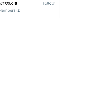
lo75580
Follow
580
Members (1)