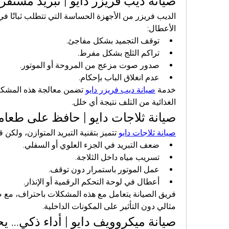
صيانة ديب فريزر دايو | تبريد مستق
الأعطال:
توقف التجميد بشكل مفاجئ.
تراكم الثلج بشكل مفرط.
صدور صوت مزعج من المروحة أو الموتور.
عدم انغلاق الباب بإحكام.
خدمة 
صيانة ديب فريزر دايو
الغذائية من التلف نتيجة أي خلل.
صيانة ثلاجات دايو | حافظ على طعام
صيانة ثلاجات دايو
 تتميز بتقنية التبريد المتوازن، ولكن
ضعف التبريد في الجزء العلوي أو السفلي.
تسريب مياه داخل الثلاجة.
عمل الموتور باستمرار دون توقف.
أعطال في لوحة التحكم الرقمية أو الإنذار.
مثالي دون التأثير على المكونات الداخلية.
صيانة ميكروويف دايو | أداء ذكي... يح