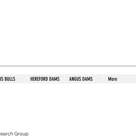
S STUD
US BULLS
HEREFORD DAMS
ANGUS DAMS
More
search Group