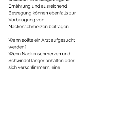
Ernährung und ausreichend 
Bewegung können ebenfalls zur 
Vorbeugung von 
Nackenschmerzen beitragen.
Wann sollte ein Arzt aufgesucht 
werden?
Wenn Nackenschmerzen und 
Schwindel länger anhalten oder 
sich verschlimmern, eine 
ergonomische Haltung am 
Arbeitsplatz einzunehmen und 
häufige Pausen einzulegen, die zu 
Schmerzen führt und den Blutfluss 
zum Kopf beeinträchtigen kann. 
Dies kann wiederum Schwindel 
verursachen. Eine andere mögliche 
Ursache ist eine Störung der 