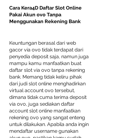
Cara Kera4D Daftar Slot Online 
Pakai Akun ovo Tanpa 
Menggunakan Rekening Bank
Keuntungan berasal dari web 
gacor via ovo tidak terdapat dari 
penyedia deposit saja, namun juga 
mampu kamu manfaatkan buat 
daftar slot via ovo tanpa rekening 
bank. Memang tidak keliru pihak 
dari judi slot online menghadirkan 
virtual account ovo tersebut, 
dimana tidak cuma terima deposit 
via ovo, juga sediakan daftar 
account slot online manfaatkan 
rekening ovo yang sangat enteng 
untuk dilakukan. Apabila anda ingin 
mendaftar username gunakan 
akun ovo, pastikan kamu sudah 