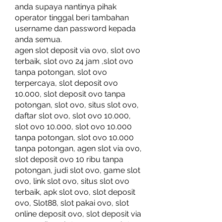
anda supaya nantinya pihak 
operator tinggal beri tambahan 
username dan password kepada 
anda semua.
agen slot deposit via ovo, slot ovo 
terbaik, slot ovo 24 jam ,slot ovo 
tanpa potongan, slot ovo 
terpercaya, slot deposit ovo 
10.000, slot deposit ovo tanpa 
potongan, slot ovo, situs slot ovo, 
daftar slot ovo, slot ovo 10.000, 
slot ovo 10.000, slot ovo 10.000 
tanpa potongan, slot ovo 10.000 
tanpa potongan, agen slot via ovo, 
slot deposit ovo 10 ribu tanpa 
potongan, judi slot ovo, game slot 
ovo, link slot ovo, situs slot ovo 
terbaik, apk slot ovo, slot deposit 
ovo, Slot88, slot pakai ovo, slot 
online deposit ovo, slot deposit via 