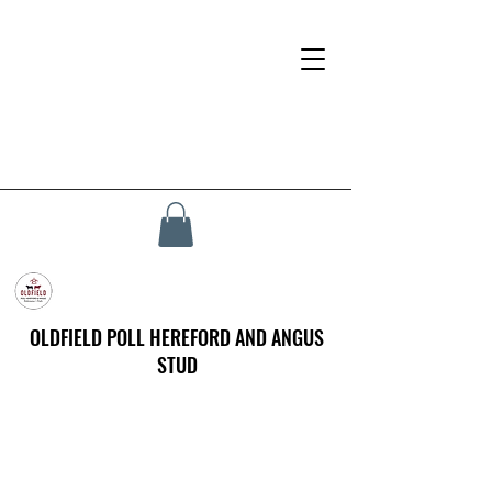
OLDFIELD POLL HEREFORD AND ANGUS
STUD