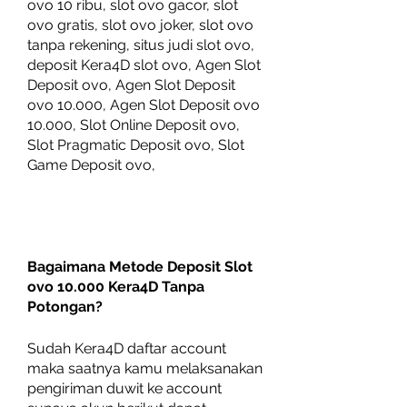
ovo 10 ribu, slot ovo gacor, slot 
ovo gratis, slot ovo joker, slot ovo 
tanpa rekening, situs judi slot ovo, 
deposit Kera4D slot ovo, Agen Slot 
Deposit ovo, Agen Slot Deposit 
ovo 10.000, Agen Slot Deposit ovo 
10.000, Slot Online Deposit ovo, 
Slot Pragmatic Deposit ovo, Slot 
Game Deposit ovo,
Bagaimana Metode Deposit Slot 
ovo 10.000 Kera4D Tanpa 
Potongan?
Sudah Kera4D daftar account 
maka saatnya kamu melaksanakan 
pengiriman duwit ke account 