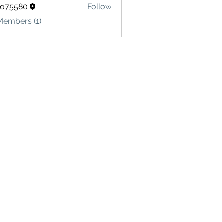
lo75580
Follow
580
Members (1)