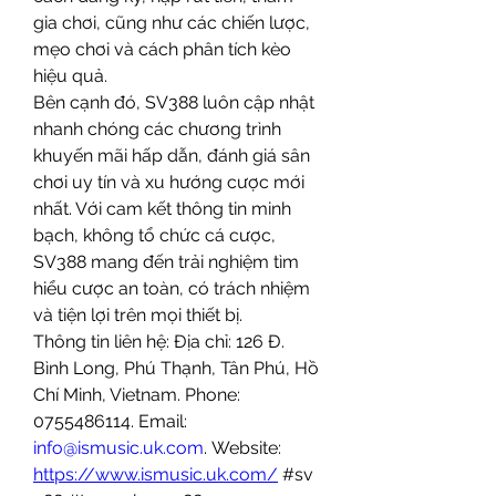
gia chơi, cũng như các chiến lược, 
mẹo chơi và cách phân tích kèo 
hiệu quả.
Bên cạnh đó, SV388 luôn cập nhật 
nhanh chóng các chương trình 
khuyến mãi hấp dẫn, đánh giá sân 
chơi uy tín và xu hướng cược mới 
nhất. Với cam kết thông tin minh 
bạch, không tổ chức cá cược, 
SV388 mang đến trải nghiệm tìm 
hiểu cược an toàn, có trách nhiệm 
và tiện lợi trên mọi thiết bị.
Thông tin liên hệ: Địa chỉ: 126 Đ. 
Bình Long, Phú Thạnh, Tân Phú, Hồ 
Chí Minh, Vietnam. Phone: 
0755486114. Email: 
info@ismusic.uk.com
. Website: 
https://www.ismusic.uk.com/
 #sv