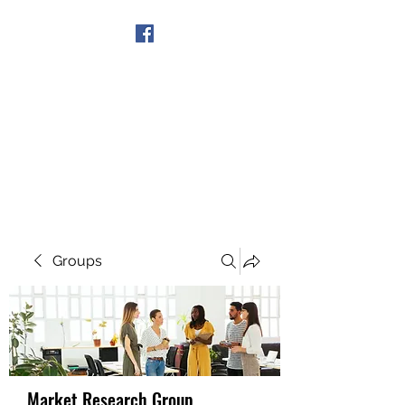
Get In Touch
Groups
Market Research Group