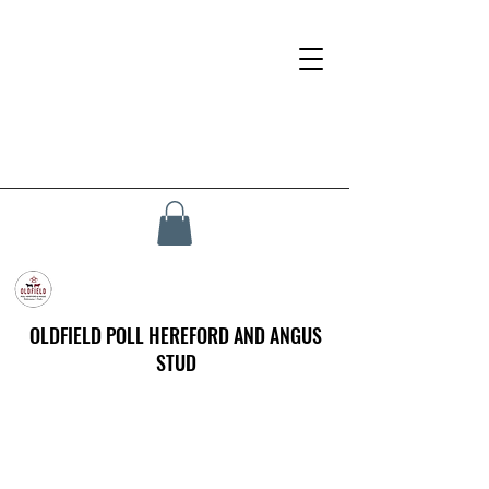
OLDFIELD POLL HEREFORD AND ANGUS
STUD