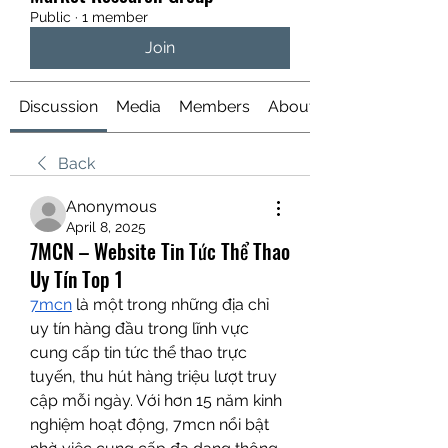
Public
·
1 member
Join
Discussion
Media
Members
About
Back
Anonymous
April 8, 2025
7MCN – Website Tin Tức Thể Thao
Uy Tín Top 1
7mcn
 là một trong những địa chỉ 
uy tín hàng đầu trong lĩnh vực 
cung cấp tin tức thể thao trực 
tuyến, thu hút hàng triệu lượt truy 
cập mỗi ngày. Với hơn 15 năm kinh 
nghiệm hoạt động, 7mcn nổi bật 