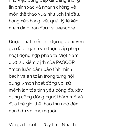
nhờ việc cung cấp đa dạng thông 
tin chính xác và nhanh chóng về 
môn thể thao vua như lịch thi đấu, 
bảng xếp hạng, kết quả, tỷ lệ kèo, 
nhận định trận đấu và livescore.
Được phát triển bởi đội ngũ chuyên 
gia đầu ngành và được cấp phép 
hoạt động hợp pháp tại Việt Nam 
dưới sự kiểm định của PAGCOR, 
7mcn luôn đảm bảo tính minh 
bạch và an toàn trong từng nội 
dung. 7mcn hoạt động với sứ 
mệnh lan tỏa tình yêu bóng đá, xây 
dựng cộng đồng người hâm mộ và 
đưa thế giới thể thao thu nhỏ đến 
gần hơn với mọi người.
Với giá trị cốt lõi "Uy tín – Nhanh 