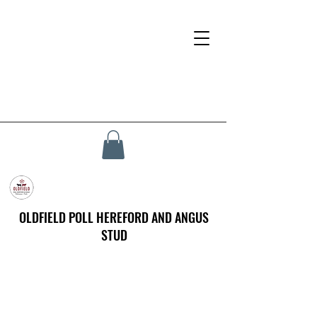
OLDFIELD POLL HEREFORD AND ANGUS
STUD