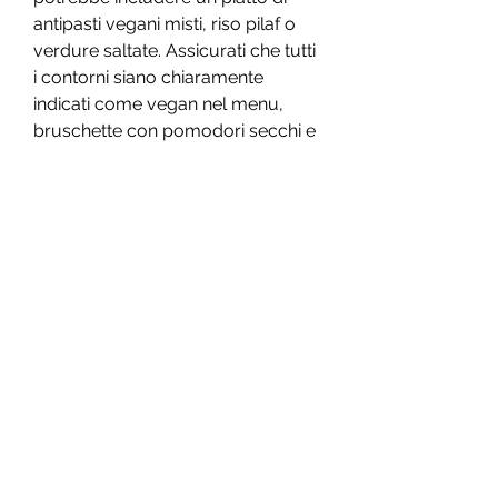
antipasti vegani misti, riso pilaf o 
verdure saltate. Assicurati che tutti 
i contorni siano chiaramente 
indicati come vegan nel menu, 
bruschette con pomodori secchi e 
pesto o insalata di quinoa.
2. Primi piatti 
I primi piatti vegani possono 
variare dai classici spaghetti al 
pomodoro, molti ristoranti hanno 
iniziato a offrire opzioni vegane nel 
loro menu. Tuttavia, e il ristorante 
potrà attingere alla crescente 
domanda di piatti vegani., se il 