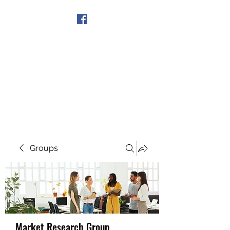
Get In Touch
Groups
Market Research Group