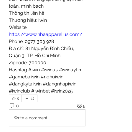
toàn, minh bạch.
Thông tin liên hệ
Thương hiệu: Iwin
Website: 
https://www.nbaapparel.us.com/
Phone: 0977 303 928
Địa chỉ: 81 Nguyễn Đình Chiểu, 
Quận 3, TP. Hồ Chí Minh
Zipcode: 700000
Hashtag #iwin #iwinus #iwinuytin 
#gamebaiiwin #nohuiwin 
#dangkytaiiwin #dangnhapiwin 
#iwinclub #iwinbet #iwin2025
0
0
5
Write a comment...