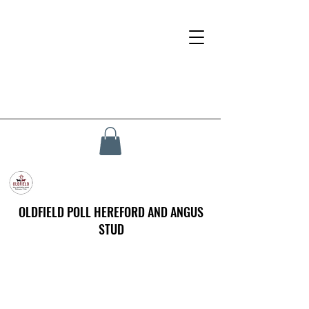
OLDFIELD POLL HEREFORD AND ANGUS
STUD