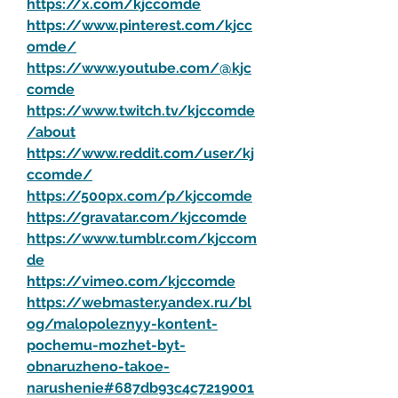
https://x.com/kjccomde
https://www.pinterest.com/kjcc
omde/
https://www.youtube.com/@kjc
comde
https://www.twitch.tv/kjccomde
/about
https://www.reddit.com/user/kj
ccomde/
https://500px.com/p/kjccomde
https://gravatar.com/kjccomde
https://www.tumblr.com/kjccom
de
https://vimeo.com/kjccomde
https://webmaster.yandex.ru/bl
og/malopoleznyy-kontent-
pochemu-mozhet-byt-
obnaruzheno-takoe-
narushenie#687db93c4c7219001