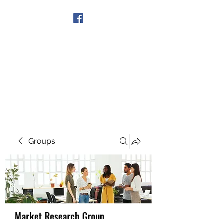
Get In Touch
Groups
Market Research Group