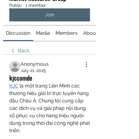
Public
·
1 member
Join
Discussion
Media
Members
About
Back
Anonymous
July 21, 2025
kjccomde
KJC
 là một trang Liên Minh các 
thương hiệu giải trí trực tuyến hàng 
đầu Châu Á. Chúng tôi cung cấp 
các dịch vụ và giải pháp nội dung 
số phục vụ cho hàng triệu người 
dùng trong thời đại công nghệ phát 
triển.