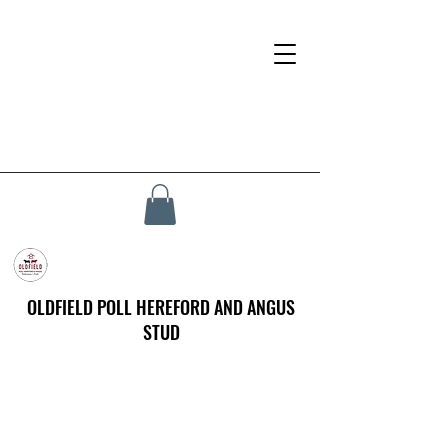
OLDFIELD POLL HEREFORD AND ANGUS
STUD