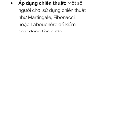
Áp dụng chiến thuật:
 Một số 
người chơi sử dụng chiến thuật 
như Martingale, Fibonacci, 
hoặc Labouchère để kiểm 
soát dòng tiền cược.
Tại sao nên chơi 
roulette online tại 
rik88 it com?
Nếu bạn đang tìm kiếm một sòng 
bạc trực tuyến uy tín, bảo mật cao 
và hỗ trợ người chơi chu đáo 
thì
rik88 it comchính là lựa chọn số 
1.
Ưu điểm nổi bật của rik88 it com:
✅ Giao diện chơi roulette hiện 