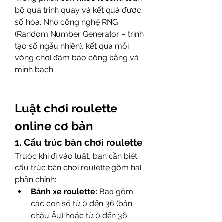
bộ quá trình quay và kết quả được 
số hóa. Nhờ công nghệ RNG 
(Random Number Generator – trình 
tạo số ngẫu nhiên), kết quả mỗi 
vòng chơi đảm bảo công bằng và 
minh bạch.
Luật chơi roulette 
online cơ bản
1. Cấu trúc bàn chơi roulette
Trước khi đi vào luật, bạn cần biết 
cấu trúc bàn chơi roulette gồm hai 
phần chính:
Bánh xe roulette:
 Bao gồm 
các con số từ 0 đến 36 (bản 
châu Âu) hoặc từ 0 đến 36 