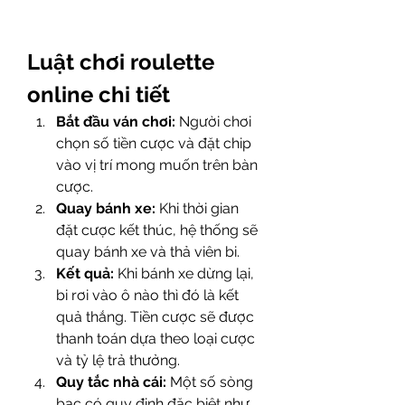
Luật chơi roulette 
online chi tiết
Bắt đầu ván chơi:
 Người chơi 
chọn số tiền cược và đặt chip 
vào vị trí mong muốn trên bàn 
cược.
Quay bánh xe:
 Khi thời gian 
đặt cược kết thúc, hệ thống sẽ 
quay bánh xe và thả viên bi.
Kết quả:
 Khi bánh xe dừng lại, 
bi rơi vào ô nào thì đó là kết 
quả thắng. Tiền cược sẽ được 
thanh toán dựa theo loại cược 
và tỷ lệ trả thưởng.
Quy tắc nhà cái:
 Một số sòng 
bạc có quy định đặc biệt như 