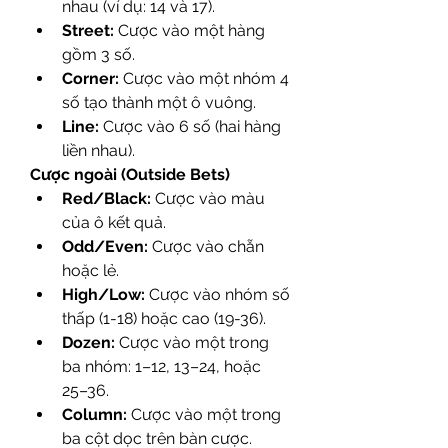
nhau (ví dụ: 14 và 17).
Street:
 Cược vào một hàng 
gồm 3 số.
Corner:
 Cược vào một nhóm 4 
số tạo thành một ô vuông.
Line:
 Cược vào 6 số (hai hàng 
liền nhau).
Cược ngoài (Outside Bets)
Red/Black:
 Cược vào màu 
của ô kết quả.
Odd/Even:
 Cược vào chẵn 
hoặc lẻ.
High/Low:
 Cược vào nhóm số 
thấp (1-18) hoặc cao (19-36).
Dozen:
 Cược vào một trong 
ba nhóm: 1–12, 13–24, hoặc 
25–36.
Column:
 Cược vào một trong 
ba cột dọc trên bàn cược.