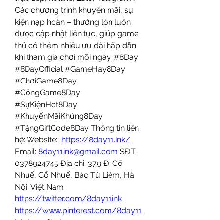
Các chương trình khuyến mãi, sự 
kiện nạp hoàn – thưởng lớn luôn 
được cập nhật liên tục, giúp game 
thủ có thêm nhiều ưu đãi hấp dẫn 
khi tham gia chơi mỗi ngày. #8Day 
#8DayOfficial #GameHay8Day 
#ChơiGame8Day 
#CổngGame8Day 
#SựKiệnHot8Day 
#KhuyếnMãiKhủng8Day 
#TặngGiftCode8Day Thông tin liên 
hệ: Website:  
https://8day11.ink/
Email: 
8day11ink@gmail.com
 SĐT: 
0378924745 Địa chỉ: 379 Đ. Cổ 
Nhuế, Cổ Nhuế, Bắc Từ Liêm, Hà 
Nội, Việt Nam 
https://twitter.com/8day11ink
https://www.pinterest.com/8day11