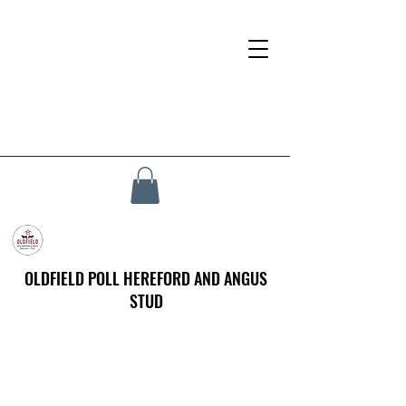
OLDFIELD POLL HEREFORD AND ANGUS
STUD