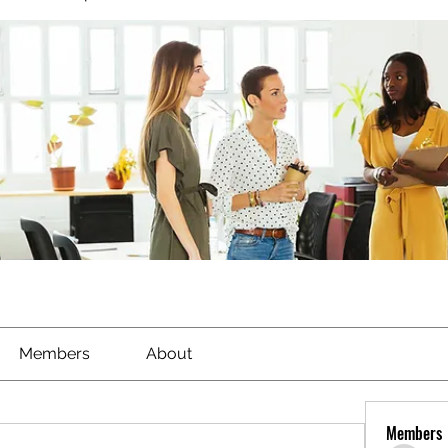
Members
About
Members