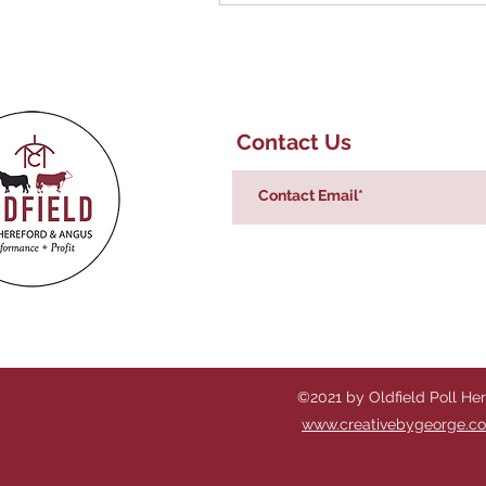
Contact Us
©2021 by Oldfield Poll He
www.creativebygeorge.c