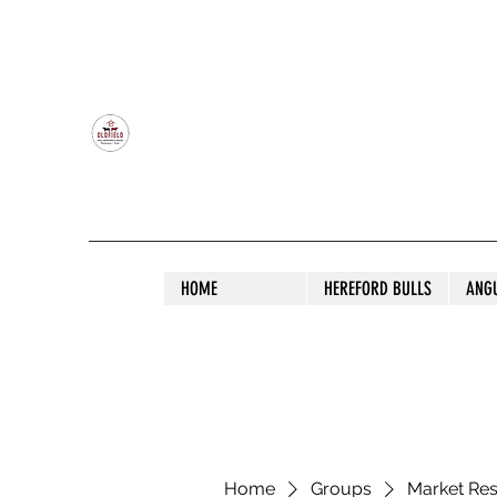
OLDFIELD POLL HEREFORD AND ANGU
HOME
HEREFORD BULLS
ANG
Home
Groups
Market Re