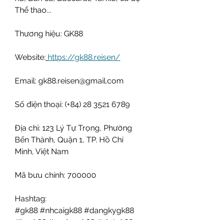
Thể thao...
Thương hiệu: GK88
Website:
https://gk88.reisen/
Email: 
gk88.reisen@gmail.com
Số điện thoại: (+84) 28 3521 6789
Địa chỉ: 123 Lý Tự Trọng, Phường 
Bến Thành, Quận 1, TP. Hồ Chí 
Minh, Việt Nam
Mã bưu chính: 700000
Hashtag:
#gk88 #nhcaigk88 #dangkygk88 