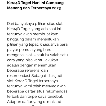
Kera4D Togel Hari Ini Gampang 
Menang dan Terpercaya 2023
Dari banyaknya pilihan situs slot 
Kera4D Togel yang ada saat ini, 
tentunya akan membuat kami 
binggung dalam menentukan 
pilihan yang tepat, khususnya para 
player pemula yang baru 
mengenal slot. Untuk itu salah satu 
cara yang bisa kamu lakukan 
adalah dengan menemukan 
beberapa referensi dan 
rekomendasi. Sebagai situs judi 
slot Kera4D Togel terpercaya 
tentunya kami telah menyediakan 
beberapa daftar situs rekomendasi 
terbaik dan terpercaya tersebut. 
Adapun daftar yang di maksud 