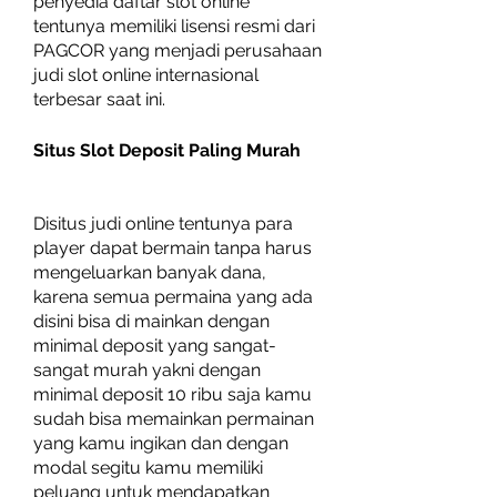
penyedia daftar slot online 
tentunya memiliki lisensi resmi dari 
PAGCOR yang menjadi perusahaan 
judi slot online internasional 
terbesar saat ini.
Situs Slot Deposit Paling Murah
Disitus judi online tentunya para 
player dapat bermain tanpa harus 
mengeluarkan banyak dana, 
karena semua permaina yang ada 
disini bisa di mainkan dengan 
minimal deposit yang sangat-
sangat murah yakni dengan 
minimal deposit 10 ribu saja kamu 
sudah bisa memainkan permainan 
yang kamu ingikan dan dengan 
modal segitu kamu memiliki 
peluang untuk mendapatkan 