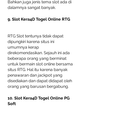
Bahkan juga jenis tema slot ada di 
dalamnya sangat banyak.
9. Slot Kera4D Togel Online RTG
RTG Slot tentunya tidak dapat 
dipungkiri karena situs ini 
umumnya kerap 
direkomendasikan. Sejauh ini ada 
beberapa orang yang berminat 
untuk bermain slot online bersama 
situs RTG. Hal itu karena banyak 
penawaran dan jackpot yang 
disediakan dan dapat didapat oleh 
orang yang barusan bergabung.
10. Slot Kera4D Togel Online PG 
Soft