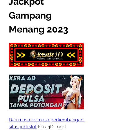
Jackpot 
Gampang 
Menang 2023
Dari masa ke masa perkembangan 
situs judi slot
 Kera4D Togel 