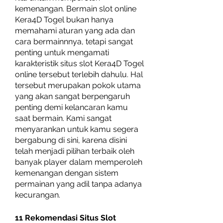
kemenangan. Bermain slot online 
Kera4D Togel bukan hanya 
memahami aturan yang ada dan 
cara bermainnnya, tetapi sangat 
penting untuk mengamati 
karakteristik situs slot Kera4D Togel 
online tersebut terlebih dahulu. Hal 
tersebut merupakan pokok utama 
yang akan sangat berpengaruh 
penting demi kelancaran kamu 
saat bermain. Kami sangat 
menyarankan untuk kamu segera 
bergabung di sini, karena disini 
telah menjadi pilihan terbaik oleh 
banyak player dalam memperoleh 
kemenangan dengan sistem 
permainan yang adil tanpa adanya 
kecurangan.
11 Rekomendasi Situs Slot 