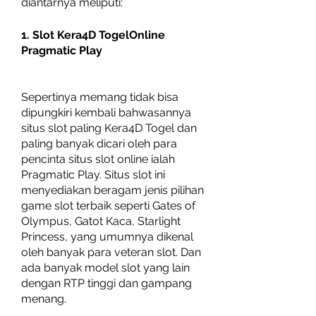
diantarnya meliputi:
1. Slot Kera4D TogelOnline 
Pragmatic Play
Sepertinya memang tidak bisa 
dipungkiri kembali bahwasannya 
situs slot paling Kera4D Togel dan 
paling banyak dicari oleh para 
pencinta situs slot online ialah 
Pragmatic Play. Situs slot ini 
menyediakan beragam jenis pilihan 
game slot terbaik seperti Gates of 
Olympus, Gatot Kaca, Starlight 
Princess, yang umumnya dikenal 
oleh banyak para veteran slot. Dan 
ada banyak model slot yang lain 
dengan RTP tinggi dan gampang 
menang.