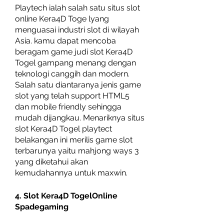
Playtech ialah salah satu situs slot 
online Kera4D Toge lyang 
menguasai industri slot di wilayah 
Asia. kamu dapat mencoba 
beragam game judi slot Kera4D 
Togel gampang menang dengan 
teknologi canggih dan modern. 
Salah satu diantaranya jenis game 
slot yang telah support HTML5 
dan mobile friendly sehingga 
mudah dijangkau. Menariknya situs 
slot Kera4D Togel playtect 
belakangan ini merilis game slot 
terbarunya yaitu mahjong ways 3 
yang diketahui akan 
kemudahannya untuk maxwin.
4. Slot Kera4D TogelOnline 
Spadegaming