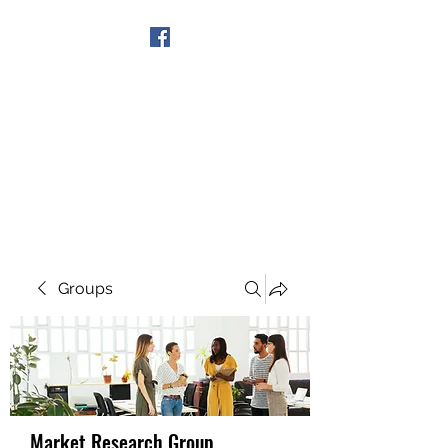
Get In Touch
Groups
Market Research Group