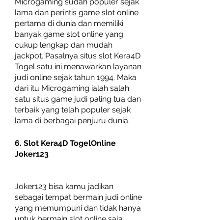
Microgaming sudah populer sejak 
lama dan perintis game slot online 
pertama di dunia dan memiliki 
banyak game slot online yang 
cukup lengkap dan mudah 
jackpot. Pasalnya situs slot Kera4D 
Togel satu ini menawarkan layanan 
judi online sejak tahun 1994. Maka 
dari itu Microgaming ialah salah 
satu situs game judi paling tua dan 
terbaik yang telah populer sejak 
lama di berbagai penjuru dunia.
6. Slot Kera4D TogelOnline 
Joker123
Joker123 bisa kamu jadikan 
sebagai tempat bermain judi online 
yang memumpuni dan tidak hanya 
untuk bermain slot online saja 