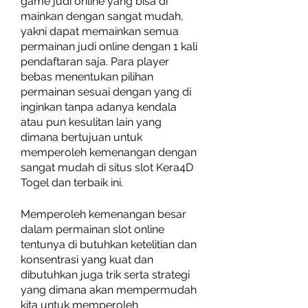
game judi online yang bisa di 
mainkan dengan sangat mudah, 
yakni dapat memainkan semua 
permainan judi online dengan 1 kali 
pendaftaran saja. Para player 
bebas menentukan pilihan 
permainan sesuai dengan yang di 
inginkan tanpa adanya kendala 
atau pun kesulitan lain yang 
dimana bertujuan untuk 
memperoleh kemenangan dengan 
sangat mudah di situs slot Kera4D 
Togel dan terbaik ini.
Memperoleh kemenangan besar 
dalam permainan slot online 
tentunya di butuhkan ketelitian dan 
konsentrasi yang kuat dan 
dibutuhkan juga trik serta strategi 
yang dimana akan mempermudah 
kita untuk memperoleh 