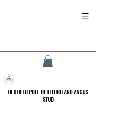
OLDFIELD POLL HEREFORD AND ANGUS
STUD