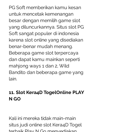
PG Soft memberikan kamu kesan 
untuk mencetak kemenangan 
besar dengan memilih game slot 
yang diluncurkannya. Situs slot PG 
Soft sangat populer di indonesia 
karena slot online yang disediakan 
benar-benar mudah menang. 
Beberapa game slot terpercaya 
dan dapat kamu mainkan seperti 
mahjong ways 1 dan 2, Wild 
Bandito dan beberapa game yang 
lain.
11. Slot Kera4D TogelOnline PLAY 
N GO
Kali ini mereka tidak main-main 
situs judi online slot Kera4D Togel 
terbaik Play N Go menyediakan 