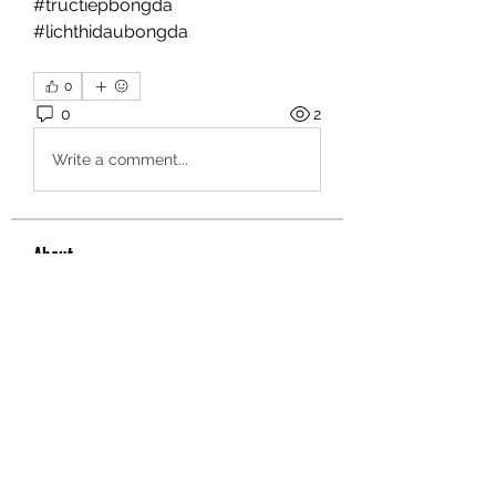
#tructiepbongda 
#lichthidaubongda
0
0
2
Write a comment...
About
Welcome to the group! You can
connect with other members, ge
...
Read more
Members
hello75580
Follow
hello75580
See All Members (1)