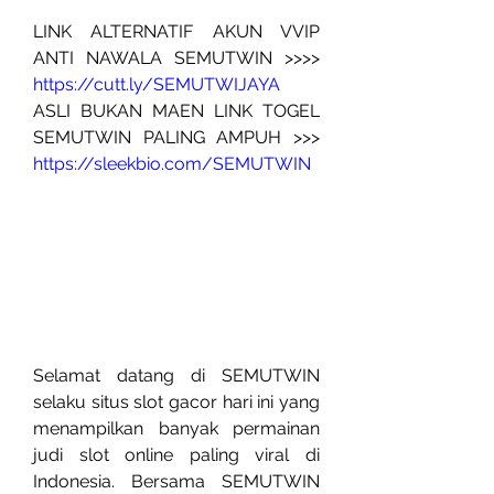
LINK ALTERNATIF AKUN VVIP 
ANTI NAWALA SEMUTWIN >>>> 
https://cutt.ly/SEMUTWIJAYA
ASLI BUKAN MAEN LINK TOGEL 
SEMUTWIN PALING AMPUH >>> 
https://sleekbio.com/SEMUTWIN
Selamat datang di SEMUTWIN 
selaku situs slot gacor hari ini yang 
menampilkan banyak permainan 
judi slot online paling viral di 
Indonesia. Bersama SEMUTWIN 