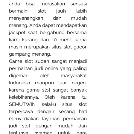
anda bisa merasakan sensasi 
bermain slot jauh lebih 
menyenangkan dan mudah 
menang. Anda dapat mendapatkan 
jackpot saat bergabung bersama 
kami kurang dari 10 menit karna 
masih merupakan situs slot gacor 
gampang menang.
Game slot sudah sangat menjadi 
permainan judi online yang paling 
digemari oleh masyarakat 
Indonesia maupun luar negeri, 
karena game slot sangat banyak 
kelebihannya. Oleh karena itu 
SEMUTWIN selaku situs slot 
terpercaya dengan senang hati 
menyediakan layanan permainan 
judi slot dengan mudah dan 
tentunya nyaman untuk para 