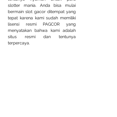
slotter mania. Anda bisa mulai 
bermain slot gacor ditempat yang 
tepat karena kami sudah memiliki 
lisensi resmi PAGCOR yang 
menyatakan bahwa kami adalah 
situs resmi dan tentunya 
terpercaya.
0
0
Kommentar verfassen...
About
Welcome to the group! You can
connect with other members, ge
...
Read more