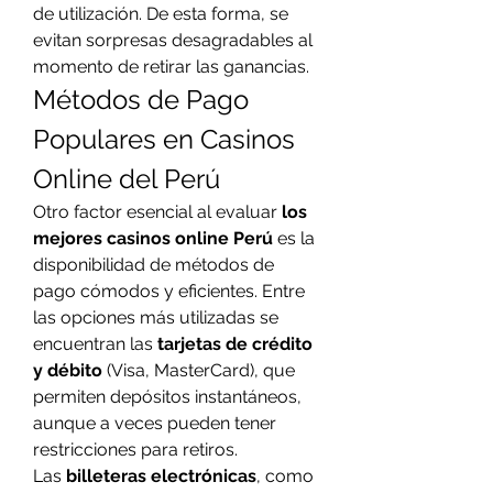
de utilización. De esta forma, se 
evitan sorpresas desagradables al 
momento de retirar las ganancias.
Métodos de Pago 
Populares en Casinos 
Online del Perú
Otro factor esencial al evaluar 
los 
mejores casinos online Perú
 es la 
disponibilidad de métodos de 
pago cómodos y eficientes. Entre 
las opciones más utilizadas se 
encuentran las 
tarjetas de crédito 
y débito
 (Visa, MasterCard), que 
permiten depósitos instantáneos, 
aunque a veces pueden tener 
restricciones para retiros.
Las 
billeteras electrónicas
, como 