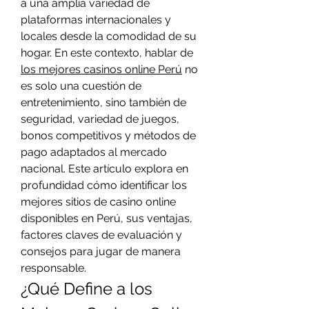
a una amplia variedad de 
plataformas internacionales y 
locales desde la comodidad de su 
hogar. En este contexto, hablar de 
los mejores casinos online Perú
 no 
es solo una cuestión de 
entretenimiento, sino también de 
seguridad, variedad de juegos, 
bonos competitivos y métodos de 
pago adaptados al mercado 
nacional. Este artículo explora en 
profundidad cómo identificar los 
mejores sitios de casino online 
disponibles en Perú, sus ventajas, 
factores claves de evaluación y 
consejos para jugar de manera 
responsable.
¿Qué Define a los 