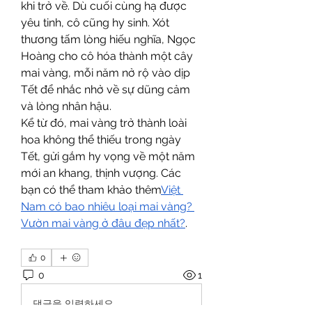
khi trở về. Dù cuối cùng hạ được 
yêu tinh, cô cũng hy sinh. Xót 
thương tấm lòng hiếu nghĩa, Ngọc 
Hoàng cho cô hóa thành một cây 
mai vàng, mỗi năm nở rộ vào dịp 
Tết để nhắc nhở về sự dũng cảm 
và lòng nhân hậu.
Kể từ đó, mai vàng trở thành loài 
hoa không thể thiếu trong ngày 
Tết, gửi gắm hy vọng về một năm 
mới an khang, thịnh vượng. Các 
bạn có thể tham khảo thêm
Việt 
Nam có bao nhiêu loại mai vàng? 
Vườn mai vàng ở đâu đẹp nhất?
.
0
0
1
댓글을 입력하세요.