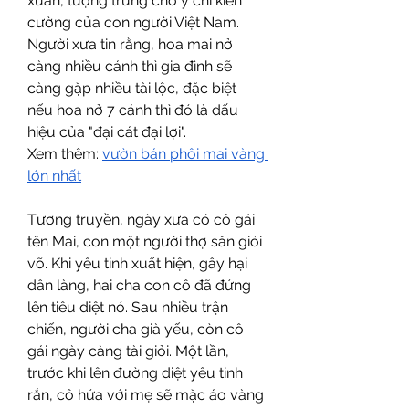
xuân, tượng trưng cho ý chí kiên 
cường của con người Việt Nam. 
Người xưa tin rằng, hoa mai nở 
càng nhiều cánh thì gia đình sẽ 
càng gặp nhiều tài lộc, đặc biệt 
nếu hoa nở 7 cánh thì đó là dấu 
hiệu của "đại cát đại lợi".
Xem thêm: 
vườn bán phôi mai vàng 
lớn nhất
Tương truyền, ngày xưa có cô gái 
tên Mai, con một người thợ săn giỏi 
võ. Khi yêu tinh xuất hiện, gây hại 
dân làng, hai cha con cô đã đứng 
lên tiêu diệt nó. Sau nhiều trận 
chiến, người cha già yếu, còn cô 
gái ngày càng tài giỏi. Một lần, 
trước khi lên đường diệt yêu tinh 
rắn, cô hứa với mẹ sẽ mặc áo vàng 