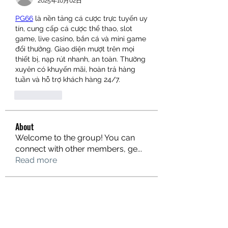
2025年10月02日
PG66
 là nền tảng cá cược trực tuyến uy 
tín, cung cấp cá cược thể thao, slot 
game, live casino, bắn cá và mini game 
đổi thưởng. Giao diện mượt trên mọi 
thiết bị, nạp rút nhanh, an toàn. Thường 
xuyên có khuyến mãi, hoàn trả hàng 
tuần và hỗ trợ khách hàng 24/7.
いいね！
About
Welcome to the group! You can
connect with other members, ge
...
Read more
Members
hello75580
Follow
hello75580
See All Members (1)