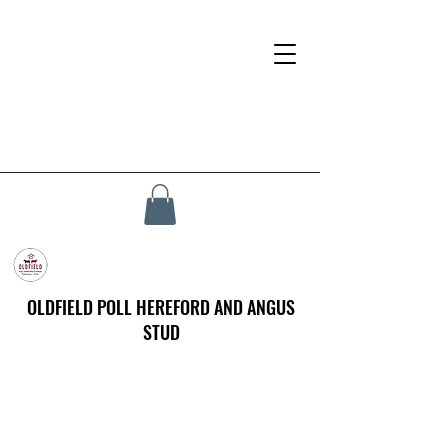
OLDFIELD POLL HEREFORD AND ANGUS
STUD