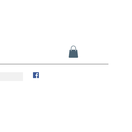
Get In Touch