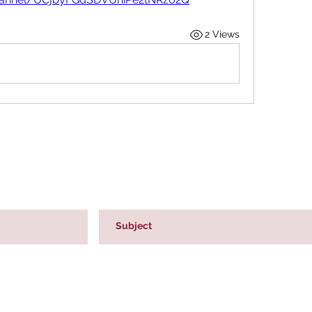
2 Views