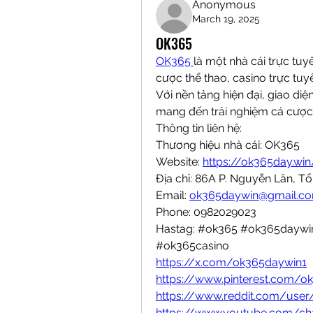
Anonymous
March 19, 2025
OK365
OK365 
là một nhà cái trực tuy
cược thể thao, casino trực tuy
Với nền tảng hiện đại, giao di
mang đến trải nghiệm cá cược 
Thông tin liên hệ:
Thương hiệu nhà cái: OK365
Website: 
https://ok365day.win
Địa chỉ: 86A P. Nguyễn Lân, Tổ
Email: 
ok365daywin@gmail.c
Phone: 0982029023
Hastag: #ok365 #ok365daywi
#ok365casino
https://x.com/ok365daywin1
https://www.pinterest.com/o
https://www.reddit.com/use
https://www.youtube.com/c