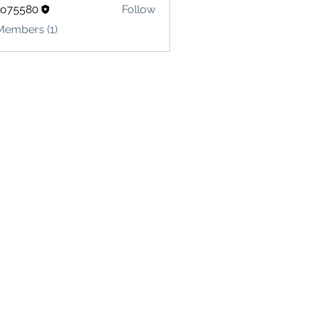
lo75580
Follow
580
Members (1)