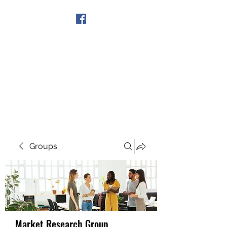
Get In Touch
Groups
Market Research Group