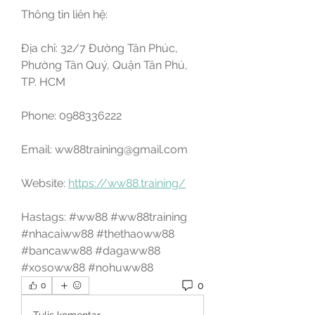
Thông tin liên hệ:
Địa chỉ: 32/7 Đường Tân Phúc, 
Phường Tân Quý, Quận Tân Phú, 
TP. HCM
Phone: 0988336222
Email: 
ww88training@gmail.com
Website: 
https://ww88.training/
Hastags: #ww88 #ww88training 
#nhacaiww88 #thethaoww88 
#bancaww88 #dagaww88 
#xosoww88 #nohuww88
0
0
Tulis komentar...