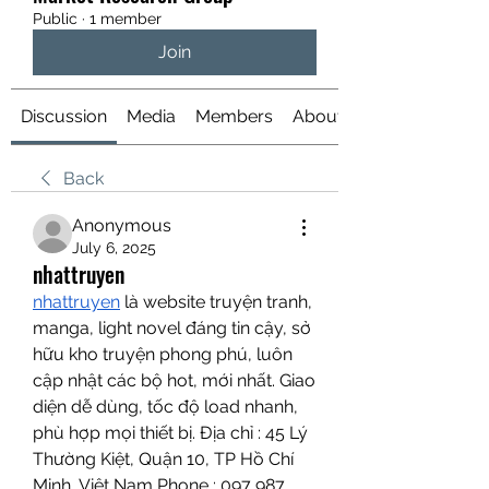
Public
·
1 member
Join
Discussion
Media
Members
About
Back
Anonymous
July 6, 2025
nhattruyen
nhattruyen
 là website truyện tranh, 
manga, light novel đáng tin cậy, sở 
hữu kho truyện phong phú, luôn 
cập nhật các bộ hot, mới nhất. Giao 
diện dễ dùng, tốc độ load nhanh, 
phù hợp mọi thiết bị. Địa chỉ : 45 Lý 
Thường Kiệt, Quận 10, TP Hồ Chí 
Minh, Việt Nam Phone : 097 987 