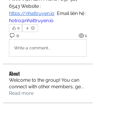
6543 Website : 
https://nhattruyen.io
  Email liên hệ : 
hotro@nhattruyen.io
0
0
1
Write a comment...
About
Welcome to the group! You can
connect with other members, ge
...
Read more
Members
hello75580
Follow
hello75580
See All Members (1)