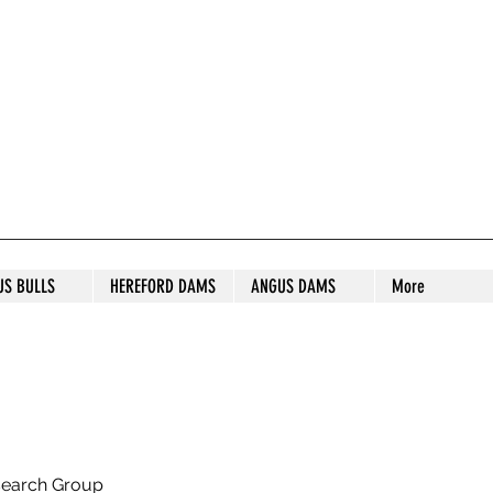
S STUD
US BULLS
HEREFORD DAMS
ANGUS DAMS
More
search Group