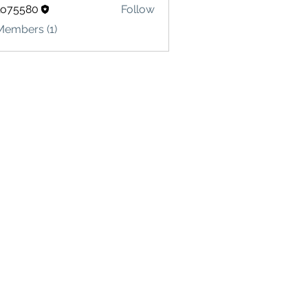
lo75580
Follow
580
Members (1)