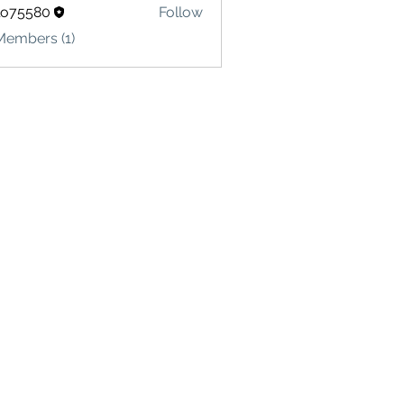
lo75580
Follow
580
Members (1)