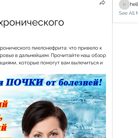
hel
hello75
See All 
хронического 
ронического пиелонефрита: что привело к 
оровье в дальнейшем. Прочитайте наш обзор 
ациями, которые помогут вам вылечиться и 