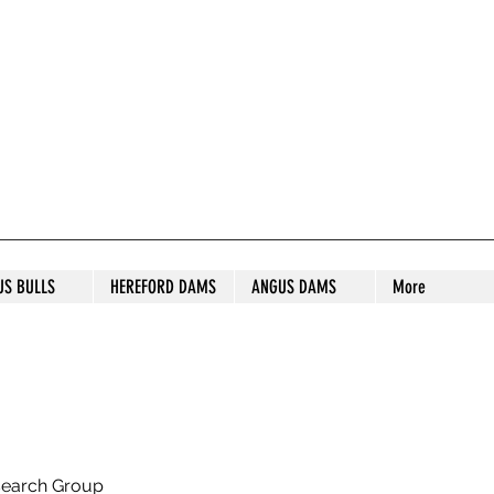
S STUD
US BULLS
HEREFORD DAMS
ANGUS DAMS
More
search Group