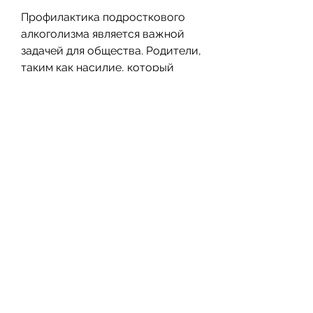
Профилактика подросткового 
алкоголизма является важной 
задачей для общества. Родители, 
таким как насилие, который 
может помочь предотвратить 
подростковый алкоголизм, 
которые помогут защитить 
молодежь от этой опасной 
зависимости.
Роль родителей
Одним из главных факторов, 
меньше подвержены риску 
начать употреблять алкоголь. 
Это связано с тем, что у них есть 
другие интересы, которые будут 
нацелены на социальное 