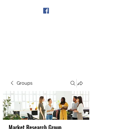
Get In Touch
Groups
Market Research Group