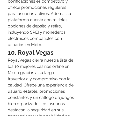
bonificaciones es competitivo y 
ofrece promociones regulares 
para usuarios activos. Adems, su 
plataforma cuenta con mltiples 
opciones de depsito y retiro, 
incluyendo SPEI y monederos 
electrnicos compatibles con 
usuarios en Mxico.
10. Royal Vegas
Royal Vegas cierra nuestra lista de 
los 10 mejores casinos online en 
Mxico gracias a su larga 
trayectoria y compromiso con la 
calidad. Ofrece una experiencia de 
usuario estable, promociones 
constantes y un catlogo de juegos 
bien organizado. Los usuarios 
destacan la seguridad en sus 