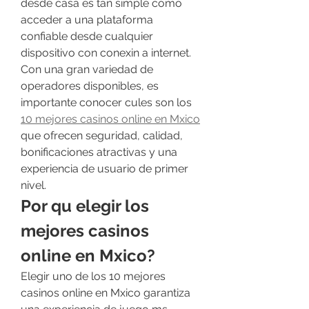
desde casa es tan simple como 
acceder a una plataforma 
confiable desde cualquier 
dispositivo con conexin a internet. 
Con una gran variedad de 
operadores disponibles, es 
importante conocer cules son los 
10 mejores casinos online en Mxico
que ofrecen seguridad, calidad, 
bonificaciones atractivas y una 
experiencia de usuario de primer 
nivel.
Por qu elegir los 
mejores casinos 
online en Mxico?
Elegir uno de los 10 mejores 
casinos online en Mxico garantiza 