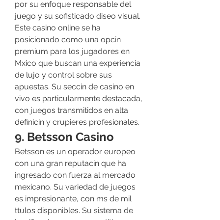
por su enfoque responsable del 
juego y su sofisticado diseo visual. 
Este casino online se ha 
posicionado como una opcin 
premium para los jugadores en 
Mxico que buscan una experiencia 
de lujo y control sobre sus 
apuestas. Su seccin de casino en 
vivo es particularmente destacada, 
con juegos transmitidos en alta 
definicin y crupieres profesionales.
9. Betsson Casino
Betsson es un operador europeo 
con una gran reputacin que ha 
ingresado con fuerza al mercado 
mexicano. Su variedad de juegos 
es impresionante, con ms de mil 
ttulos disponibles. Su sistema de 