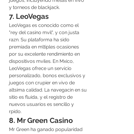
juegos, incluyendo mesas en vivo 
y torneos de blackjack.
7. LeoVegas
LeoVegas es conocido como el 
"rey del casino mvil", y con justa 
razn. Su plataforma ha sido 
premiada en mltiples ocasiones 
por su excelente rendimiento en 
dispositivos mviles. En Mxico, 
LeoVegas ofrece un servicio 
personalizado, bonos exclusivos y 
juegos con crupier en vivo de 
altsima calidad. La navegacin en su 
sitio es fluida, y el registro de 
nuevos usuarios es sencillo y 
rpido.
8. Mr Green Casino
Mr Green ha ganado popularidad 