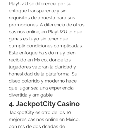
PlayUZU se diferencia por su 
enfoque transparente y sin 
requisitos de apuesta para sus 
promociones. A diferencia de otros 
casinos online, en PlayUZU lo que 
ganas es tuyo sin tener que 
cumplir condiciones complicadas. 
Este enfoque ha sido muy bien 
recibido en Mxico, donde los 
jugadores valoran la claridad y 
honestidad de la plataforma. Su 
diseo colorido y moderno hace 
que jugar sea una experiencia 
divertida y amigable.
4. JackpotCity Casino
JackpotCity es otro de los 10 
mejores casinos online en Mxico, 
con ms de dos dcadas de 