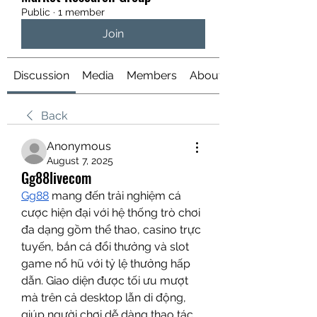
Public
·
1 member
Join
Discussion
Media
Members
About
Back
Anonymous
August 7, 2025
Gg88livecom
Gg88
 mang đến trải nghiệm cá 
cược hiện đại với hệ thống trò chơi 
đa dạng gồm thể thao, casino trực 
tuyến, bắn cá đổi thưởng và slot 
game nổ hũ với tỷ lệ thưởng hấp 
dẫn. Giao diện được tối ưu mượt 
mà trên cả desktop lẫn di động, 
giúp người chơi dễ dàng thao tác. 