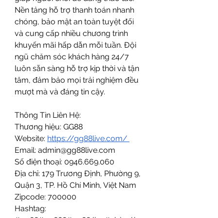
Nền tảng hỗ trợ thanh toán nhanh 
chóng, bảo mật an toàn tuyệt đối 
và cung cấp nhiều chương trình 
khuyến mãi hấp dẫn mỗi tuần. Đội 
ngũ chăm sóc khách hàng 24/7 
luôn sẵn sàng hỗ trợ kịp thời và tận 
tâm, đảm bảo mọi trải nghiệm đều 
mượt mà và đáng tin cậy.
Thông Tin Liên Hệ:
Thương hiệu: GG88
Website: 
https://gg88live.com/
Email: 
admin@gg88live.com
Số điện thoại: 0946.669.060
Địa chỉ: 179 Trương Định, Phường 9, 
Quận 3, TP. Hồ Chí Minh, Việt Nam
Zipcode: 700000
Hashtag: