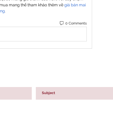
 mua mang thể tham khảo thêm về 
giá bán mai 
àng
.
0 Comments