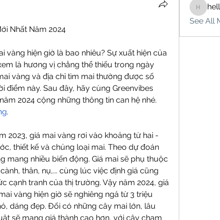
hel
hello75
See All 
Mới Nhất Năm 2024
ai vàng hiện giờ là bao nhiêu? Sự xuất hiện của 
em là hương vị chẳng thể thiếu trong ngày 
 mai vàng và địa chỉ tìm mai thường được số 
i điểm này. Sau đây, hãy cùng Greenvibes 
 năm 2024 cộng những thông tin can hệ nhé.
ng
.
 2023, giá mai vàng rơi vào khoảng từ hai - 
ớc, thiết kế và chủng loại mai. Theo dự đoán 
g mang nhiều biến động. Giá mai sẽ phụ thuộc 
ành, thân, nụ,... cùng lúc việc định giá cũng 
ức cạnh tranh của thị trường. Vậy năm 2024, giá 
ai vàng hiện giờ sẽ nghiêng ngả từ 3 triệu 
ỏ, dáng đẹp. Đối có những cây mai lớn, lâu 
ật sẽ mang giá thành cao hơn, với cây chạm 