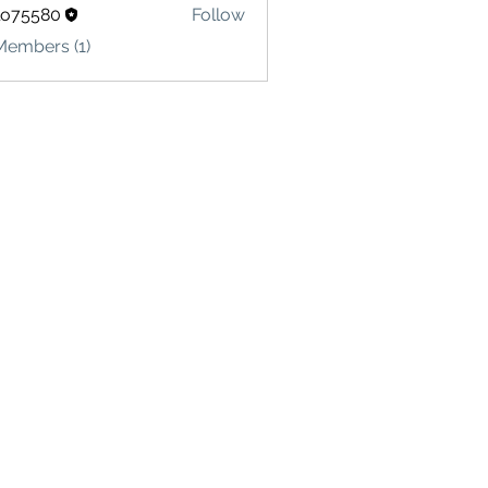
lo75580
Follow
580
Members (1)