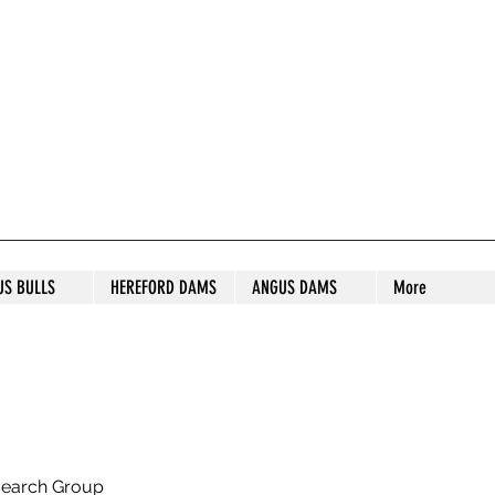
S STUD
US BULLS
HEREFORD DAMS
ANGUS DAMS
More
search Group