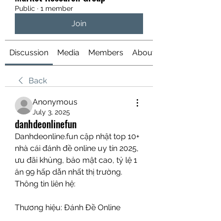
Public
·
1 member
Join
Discussion
Media
Members
About
Back
Anonymous
July 3, 2025
danhdeonlinefun
Danhdeonline.fun
 cập nhật top 10+ 
nhà cái đánh đề online uy tín 2025, 
ưu đãi khủng, bảo mật cao, tỷ lệ 1 
ăn 99 hấp dẫn nhất thị trường.
Thông tin liên hệ:
Thương hiệu: Đánh Đề Online