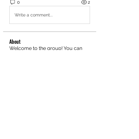
0
2
Write a comment...
About
Welcome to the group! You can
connect with other members, ge
...
Read more
Members
hello75580
Follow
hello75580
See All Members (1)