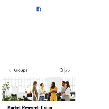
Get In Touch
Groups
Market Research Group