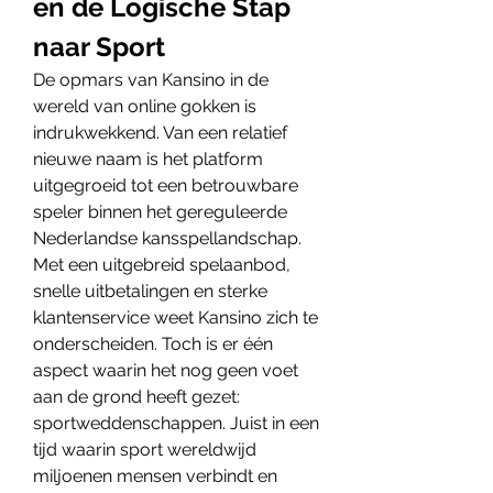
en de Logische Stap 
naar Sport
De opmars van Kansino in de 
wereld van online gokken is 
indrukwekkend. Van een relatief 
nieuwe naam is het platform 
uitgegroeid tot een betrouwbare 
speler binnen het gereguleerde 
Nederlandse kansspellandschap. 
Met een uitgebreid spelaanbod, 
snelle uitbetalingen en sterke 
klantenservice weet Kansino zich te 
onderscheiden. Toch is er één 
aspect waarin het nog geen voet 
aan de grond heeft gezet: 
sportweddenschappen. Juist in een 
tijd waarin sport wereldwijd 
miljoenen mensen verbindt en 