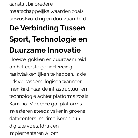
aansluit bij bredere 
maatschappelijke waarden zoals 
bewustwording en duurzaamheid.
De Verbinding Tussen 
Sport, Technologie en 
Duurzame Innovatie
Hoewel gokken en duurzaamheid 
op het eerste gezicht weinig 
raakvlakken lijken te hebben, is de 
link verrassend logisch wanneer 
men kijkt naar de infrastructuur en 
technologie achter platforms zoals 
Kansino. Moderne gokplatforms 
investeren steeds vaker in groene 
datacenters, minimaliseren hun 
digitale voetafdruk en 
implementeren AI om 