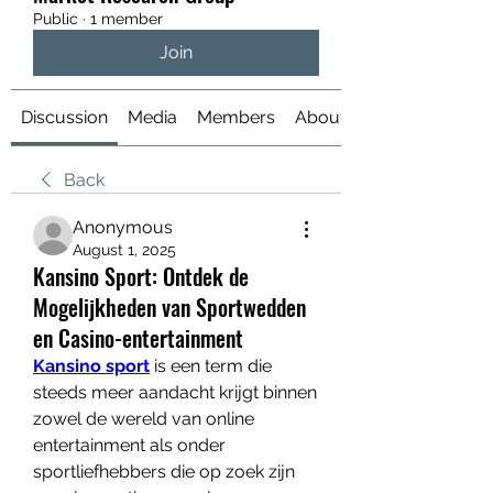
Public
·
1 member
Join
Discussion
Media
Members
About
Back
Anonymous
August 1, 2025
Kansino Sport: Ontdek de
Mogelijkheden van Sportwedden
en Casino-entertainment
Kansino sport
 is een term die 
steeds meer aandacht krijgt binnen 
zowel de wereld van online 
entertainment als onder 
sportliefhebbers die op zoek zijn 