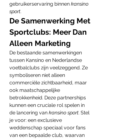
gebruikerservaring binnen 
kansino 
sport
.
De Samenwerking Met 
Sportclubs: Meer Dan 
Alleen Marketing
De bestaande samenwerkingen 
tussen Kansino en Nederlandse 
voetbalclubs zijn veelzeggend. Ze 
symboliseren niet alleen 
commerciële zichtbaarheid, maar 
ook maatschappelijke 
betrokkenheid. Deze partnerships 
kunnen een cruciale rol spelen in 
de lancering van 
kansino sport
. Stel 
je voor: een exclusieve 
weddenschap speciaal voor fans 
van een bepaalde club, waarvan 