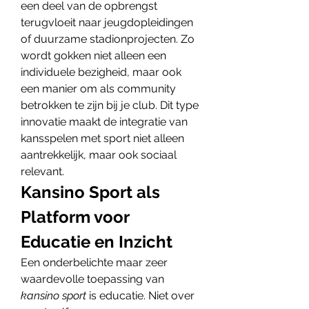
een deel van de opbrengst 
terugvloeit naar jeugdopleidingen 
of duurzame stadionprojecten. Zo 
wordt gokken niet alleen een 
individuele bezigheid, maar ook 
een manier om als community 
betrokken te zijn bij je club. Dit type 
innovatie maakt de integratie van 
kansspelen met sport niet alleen 
aantrekkelijk, maar ook sociaal 
relevant.
Kansino Sport als 
Platform voor 
Educatie en Inzicht
Een onderbelichte maar zeer 
waardevolle toepassing van 
kansino sport
 is educatie. Niet over 