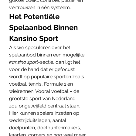
gokker zoekt: controle, plezier en 
vertrouwen in één systeem.
Het Potentiële 
Spelaanbod Binnen 
Kansino Sport
Als we speculeren over het 
spelaanbod binnen een mogelijke 
kansino sport
-sectie, dan ligt het 
voor de hand dat er gefocust 
wordt op populaire sporten zoals 
voetbal, tennis, Formule 1 en 
wielrennen. Vooral voetbal – de 
grootste sport van Nederland – 
zou ongetwijfeld centraal staan. 
Hier kunnen spelers inzetten op 
wedstrijduitslagen, aantal 
doelpunten, doelpuntenmakers, 
kaarten, corners en nog veel meer. 