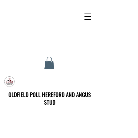
OLDFIELD POLL HEREFORD AND ANGUS
STUD