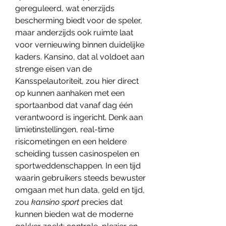
gereguleerd, wat enerzijds 
bescherming biedt voor de speler, 
maar anderzijds ook ruimte laat 
voor vernieuwing binnen duidelijke 
kaders. Kansino, dat al voldoet aan 
strenge eisen van de 
Kansspelautoriteit, zou hier direct 
op kunnen aanhaken met een 
sportaanbod dat vanaf dag één 
verantwoord is ingericht. Denk aan 
limietinstellingen, real-time 
risicometingen en een heldere 
scheiding tussen casinospelen en 
sportweddenschappen. In een tijd 
waarin gebruikers steeds bewuster 
omgaan met hun data, geld en tijd, 
zou 
kansino sport
 precies dat 
kunnen bieden wat de moderne 