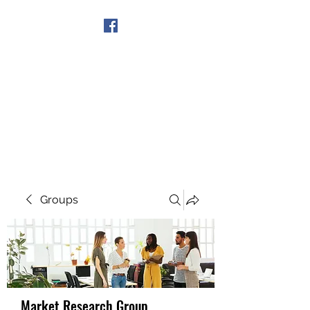
Get In Touch
Groups
Market Research Group