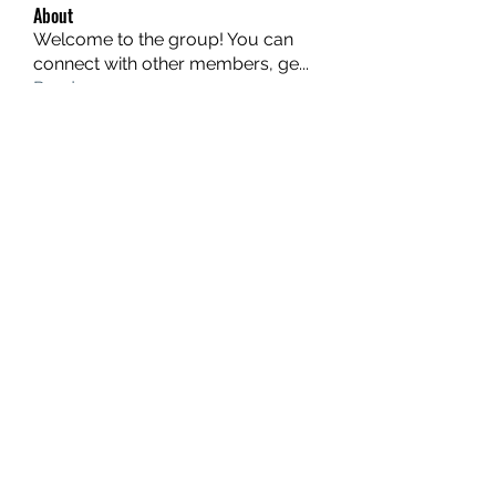
About
Welcome to the group! You can
connect with other members, ge
...
Read more
Members
hello75580
Follow
hello75580
See All Members (1)