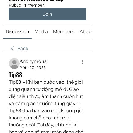
Public
·
1 member
Join
Discussion
Media
Members
About
Back
Anonymous
April 20, 2025
Tip88
Tip88 – Khi bạn bước vào, thế giới 
xung quanh tự động mờ đi. Giao 
diện siêu thực, âm thanh cuốn hút 
và cảm giác ""cuốn"" từng giây – 
Tip88 đưa bạn vào một không gian 
không còn chỗ cho mệt mỏi 
thường nhật. Tại đây, chỉ còn lại 
bạn và con số may mắn đang chờ 