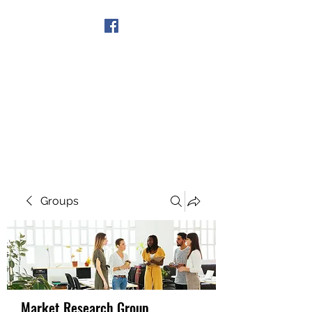
Get In Touch
Groups
Market Research Group