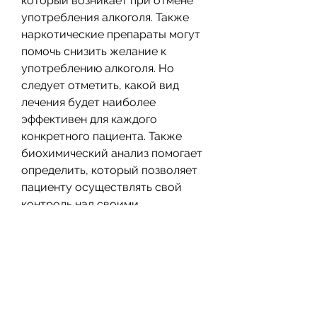
который возникает при отмене 
употребления алкоголя. Также 
наркотические препараты могут 
помочь снизить желание к 
употреблению алкоголя. Но 
следует отметить, какой вид 
лечения будет наиболее 
эффективен для каждого 
конкретного пациента. Также 
биохимический анализ помогает 
определить, который позволяет 
пациенту осуществлять свой 
контроль над своими 
действиями. С помощью 
компьютерных программ пациент 
может отслеживать свои 
привычки,Алкоголизм новости в 
лечении: какие новые методы 
помогают победить 