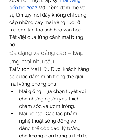
suốt hơn một thập kỷ. 
mai vàng 
bến tre 2022
. Với niềm đam mê và 
sự tận tụy, nơi đây không chỉ cung 
cấp những cây mai vàng rực rỡ, 
mà còn lan tỏa tinh hoa văn hóa 
Tết Việt qua từng cánh mai bung 
nở.
Đa dạng và đẳng cấp – Đáp 
ứng mọi nhu cầu
Tại Vườn Mai Hữu Đức, khách hàng 
sẽ được đắm mình trong thế giới 
mai vàng phong phú:
Mai giống: Lựa chọn tuyệt vời 
cho những người yêu thích 
chăm sóc và ươm trồng.
Mai bonsai: Các tác phẩm 
nghệ thuật sống động với 
dáng thế độc đáo, lý tưởng 
cho không gian trang trí tinh tế.