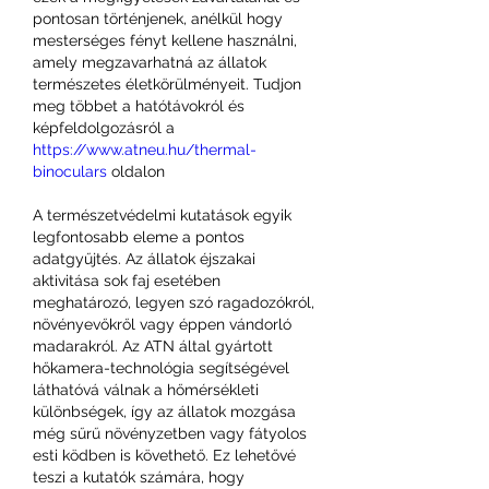
pontosan történjenek, anélkül hogy 
mesterséges fényt kellene használni, 
amely megzavarhatná az állatok 
természetes életkörülményeit. Tudjon 
meg többet a hatótávokról és 
képfeldolgozásról a 
https://www.atneu.hu/thermal-
binoculars
 oldalon
A természetvédelmi kutatások egyik 
legfontosabb eleme a pontos 
adatgyűjtés. Az állatok éjszakai 
aktivitása sok faj esetében 
meghatározó, legyen szó ragadozókról, 
növényevőkről vagy éppen vándorló 
madarakról. Az ATN által gyártott 
hőkamera-technológia segítségével 
láthatóvá válnak a hőmérsékleti 
különbségek, így az állatok mozgása 
még sűrű növényzetben vagy fátyolos 
esti ködben is követhető. Ez lehetővé 
teszi a kutatók számára, hogy 