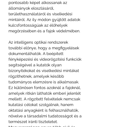
pontosabb képet alkossanak az 
állományok eloszlásáról, 
területhasználatáról és viselkedési 
mintáiról. Az ily módon gyűjtött adatok 
kulcsfontosságúak az élőhelyek 
megőrzésében és a fajok védelmében.
Az intelligens optikai rendszerek 
további előnye, hogy a megfigyelések 
dokumentálhatók. A beépített 
fényképezési és videorögzítési funkciók 
segítségével a kutatók olyan 
bizonyítékokat és viselkedési mintákat 
rögzíthetnek, amelyek később 
tudományos elemzésre is alkalmasak. 
Ez különösen fontos azoknál a fajoknál, 
amelyek ritkán láthatók emberi jelenlét 
mellett. A rögzített felvételek nemcsak 
kutatási célokat szolgálnak, hanem 
oktatási anyagként is felhasználhatók, 
növelve a társadalmi tudatosságot és a 
természet iránti tiszteletet. 