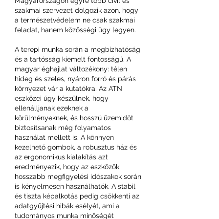
Magyarországon egyre több civil és 
szakmai szervezet dolgozik azon, hogy 
a természetvédelem ne csak szakmai 
feladat, hanem közösségi ügy legyen.
A terepi munka során a megbízhatóság 
és a tartósság kiemelt fontosságú. A 
magyar éghajlat változékony: télen 
hideg és szeles, nyáron forró és párás 
környezet vár a kutatókra. Az ATN 
eszközei úgy készülnek, hogy 
ellenálljanak ezeknek a 
körülményeknek, és hosszú üzemidőt 
biztosítsanak még folyamatos 
használat mellett is. A könnyen 
kezelhető gombok, a robusztus ház és 
az ergonomikus kialakítás azt 
eredményezik, hogy az eszközök 
hosszabb megfigyelési időszakok során 
is kényelmesen használhatók. A stabil 
és tiszta képalkotás pedig csökkenti az 
adatgyűjtési hibák esélyét, ami a 
tudományos munka minőségét 