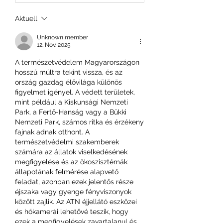
Aktuell
Unknown member
12. Nov. 2025
A természetvédelem Magyarországon 
hosszú múltra tekint vissza, és az 
ország gazdag élővilága különös 
figyelmet igényel. A védett területek, 
mint például a Kiskunsági Nemzeti 
Park, a Fertő-Hanság vagy a Bükki 
Nemzeti Park, számos ritka és érzékeny 
fajnak adnak otthont. A 
természetvédelmi szakemberek 
számára az állatok viselkedésének 
megfigyelése és az ökoszisztémák 
állapotának felmérése alapvető 
feladat, azonban ezek jelentős része 
éjszaka vagy gyenge fényviszonyok 
között zajlik. Az ATN éjjellátó eszközei 
és hőkamerái lehetővé teszik, hogy 
ezek a megfigyelések zavartalanul és 